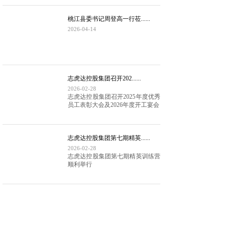
桃江县委书记周登高一行莅......
2026-04-14
志虎达控股集团召开202......
2026-02-28
志虎达控股集团召开2025年度优秀
员工表彰大会及2026年度开工宴会
志虎达控股集团第七期精英......
2026-02-28
志虎达控股集团第七期精英训练营
顺利举行
<
1
2
3
4
5
...
10
11
>